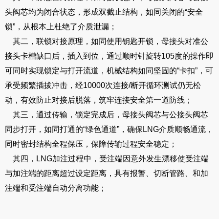
头阀芯均为闭合状态，形成双截止结构，如同关闭的“安全
锁”，从根本上杜绝了介质泄漏；
其二，联锁对接原理，如同使用钥匙开锁，母接头对准公
接头卡槽缺口后，插入到位，通过顺时针旋转105度的操作即
可同时实现锁定与打开流道，机械结构如同坚固的“卡扣”，可
承受频繁插拔冲击，经10000次连接/断开循环测试仍无松
动，有效防止对接后脱落，筑牢连接安全第一道防线；
其三，通过传输，锁定完成后，母接头阀芯与公接头阀芯
同步打开，如同打通的“绿色通道”，确保LNG介质顺畅通流，
同时密封结构全程保压，保障传输过程安全稳定；
其四，LNG加注过程中，受注端因意外发生漂移使受注端
与加注端的距离超过设定距离，具有报警、切断管路、和加
注端和受注端自动分离功能；