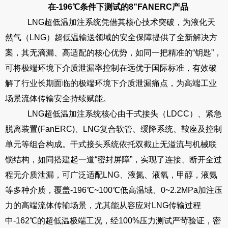
在-196℃条件下测试的8”FANERC产品
LNG超低温加注系统凭借其核心技术突破，为液化天
然气（LNG）超低温输送领域的安全保障提供了全新解决方
案，其无滴漏、高适配的核心优势，如同一把精准的“钥匙”，
可将极端环境下介质泄漏率控制在远优于国际标准，有效破
解了行业长期面临的极端环境下介质泄漏痛点，为高端工业
场景流体传输安全持续赋能。
LNG超低温加注系统核心由干式接头（LDCC）、紧急
脱离装置(FanERC)、LNG复合软管、缓降系统、鞍座及控制
单元等组合构成。干式接头系统依托双截止无溢流与机械联
锁结构，如同搭建起一道“密封屏障”，实现了连接、断开全过
程无介质泄漏，可广泛适配LNG、液氮、液氧，甲醇，液氨
等多种介质，覆盖-196℃~100℃低高温域、0~2.2MPa加注压
力的高端流体传输场景，尤其能从容应对LNG传输过程
中-162℃的超低温极端工况，经100%压力测试严苛验证，密